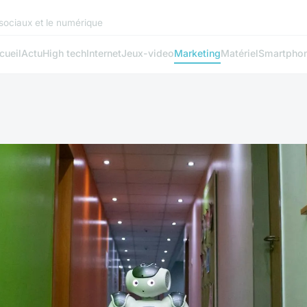
 sociaux et le numérique
cueil
Actu
High tech
Internet
Jeux-video
Marketing
Matériel
Smartpho