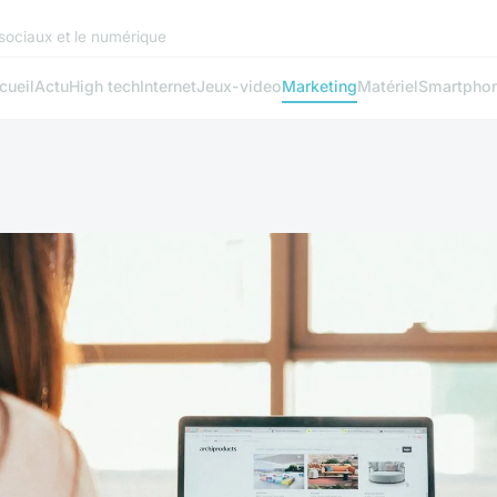
 sociaux et le numérique
cueil
Actu
High tech
Internet
Jeux-video
Marketing
Matériel
Smartpho