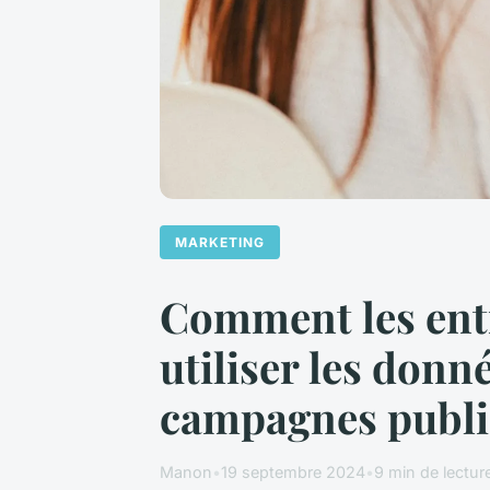
MARKETING
Comment les entr
utiliser les donn
campagnes public
Manon
•
19 septembre 2024
•
9 min de lectur