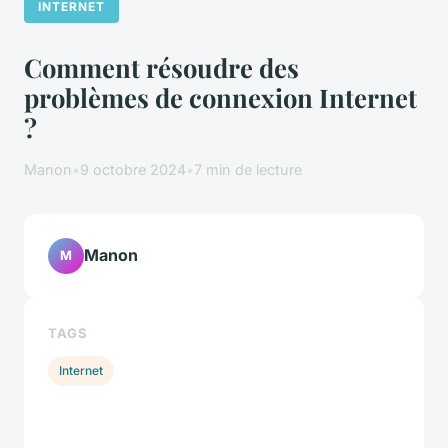
INTERNET
Comment résoudre des
problèmes de connexion Internet
?
Manon
•
9 octobre 2024
•
7 min de lecture
Manon
M
TAGS
Internet